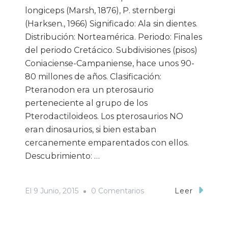
longiceps (Marsh, 1876), P. sternbergi
(Harksen., 1966) Significado: Ala sin dientes.
Distribución: Norteamérica. Periodo: Finales
del periodo Cretácico. Subdivisiones (pisos)
Coniaciense-Campaniense, hace unos 90-
80 millones de años. Clasificación:
Pteranodon era un pterosaurio
perteneciente al grupo de los
Pterodactiloideos. Los pterosaurios NO
eran dinosaurios, si bien estaban
cercanemente emparentados con ellos.
Descubrimiento: …
En
El
9 Junio, 2015
0 Comentarios
Leer
DJW:
Pteranodon