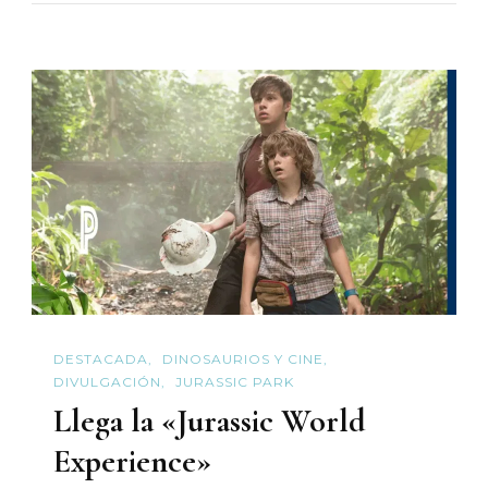
De
The
Good
Dinosaur!
DESTACADA
DINOSAURIOS Y CINE
DIVULGACIÓN
JURASSIC PARK
Llega la «Jurassic World
Experience»