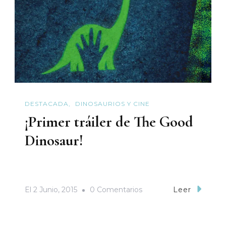
DESTACADA
DINOSAURIOS Y CINE
¡Primer tráiler de The Good
Dinosaur!
En
El
2 Junio, 2015
0 Comentarios
Leer
¡Primer
Tráiler