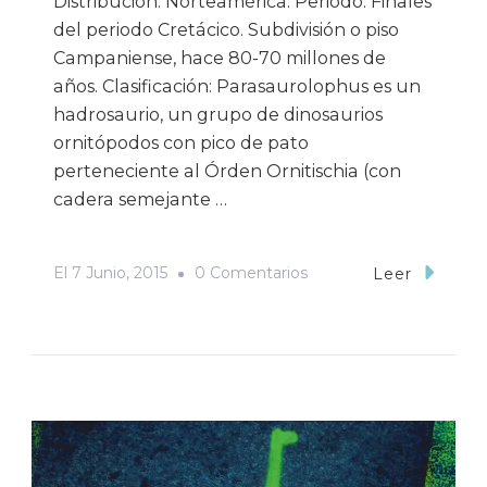
Distribución: Norteamérica. Periodo: Finales
del periodo Cretácico. Subdivisión o piso
Campaniense, hace 80-70 millones de
años. Clasificación: Parasaurolophus es un
hadrosaurio, un grupo de dinosaurios
ornitópodos con pico de pato
perteneciente al Órden Ornitischia (con
cadera semejante …
En
El
7 Junio, 2015
0 Comentarios
Leer
DJW:
Parasaurolophus