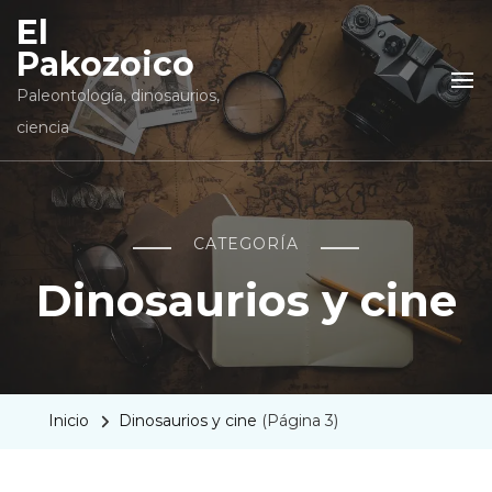
El
Pakozoico
Paleontología, dinosaurios,
ciencia
CATEGORÍA
Dinosaurios y cine
Inicio
Dinosaurios y cine
(Página 3)