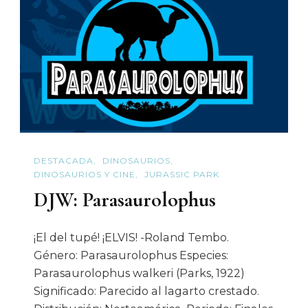
Quo
DESTACADA
DINOSAURIOS
DINOSAURIOS Y CINE
JURASSIC PARK
DJW: Parasaurolophus
¡El del tupé! ¡ELVIS! -Roland Tembo.
Género: Parasaurolophus Especies:
Parasaurolophus walkeri (Parks, 1922)
Significado: Parecido al lagarto crestado.