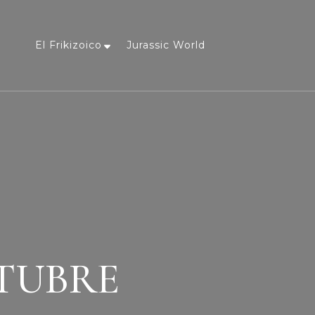
El Frikizoico
Jurassic World
a
TUBRE