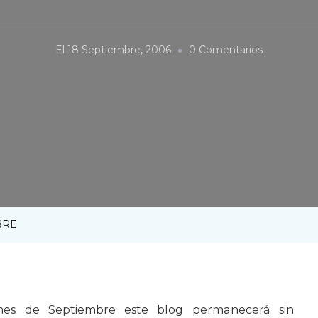
En
El
18 Septiembre, 2006
0 Comentarios
AUSENCIA
HASTA
OCTUBRE
BRE
mes de Septiembre este blog permanecerá sin