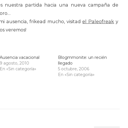
o es nuestra partida hacia una nueva campaña de
Moro…
i ausencia, frikead mucho, visitad
el Paleofreak
y
nos veremos!
Ausencia vacacional
Blogmmonite: un recién
9 agosto, 2010
llegado
En «Sin categoría»
5 octubre, 2006
En «Sin categoría»