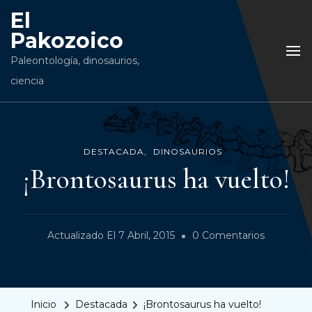
El
Pakozoico
Paleontología, dinosaurios,
ciencia
DESTACADA
DINOSAURIOS
¡Brontosaurus ha vuelto!
En
Actualizado El
7 Abril, 2015
0 Comentarios
¡Brontosa
Ha
Vuelto!
Inicio
Destacada
¡Brontosaurus ha vuelto!