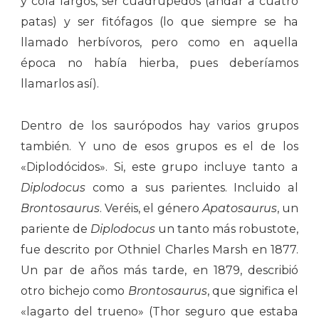
y cola largos, ser cuadrúpedos (andar a cuatro
patas) y ser fitófagos (lo que siempre se ha
llamado herbívoros, pero como en aquella
época no había hierba, pues deberíamos
llamarlos así).
Dentro de los saurópodos hay varios grupos
también. Y uno de esos grupos es el de los
«Diplodócidos». Si, este grupo incluye tanto a
Diplodocus
como a sus parientes. Incluido al
Brontosaurus
. Veréis, el género
Apatosaurus
, un
pariente de
Diplodocus
un tanto más robustote,
fue descrito por Othniel Charles Marsh en 1877.
Un par de años más tarde, en 1879, describió
otro bichejo como
Brontosaurus
, que significa el
«lagarto del trueno» (Thor seguro que estaba