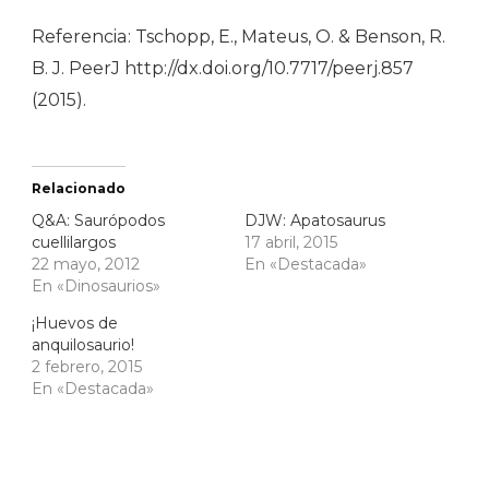
Referencia: Tschopp, E., Mateus, O. & Benson, R.
B. J. PeerJ http://dx.doi.org/10.7717/peerj.857
(2015).
Relacionado
Q&A: Saurópodos
DJW: Apatosaurus
cuellilargos
17 abril, 2015
22 mayo, 2012
En «Destacada»
En «Dinosaurios»
¡Huevos de
anquilosaurio!
2 febrero, 2015
En «Destacada»