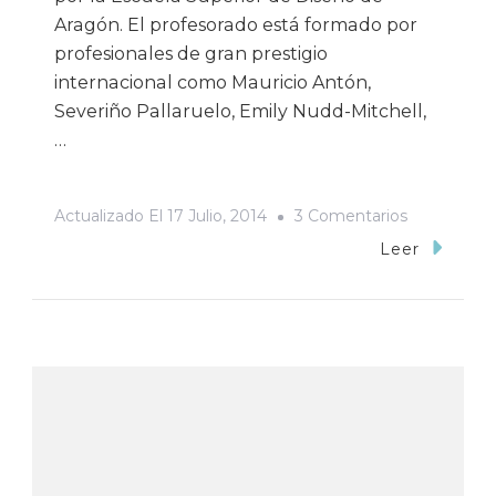
Aragón. El profesorado está formado por
profesionales de gran prestigio
internacional como Mauricio Antón,
Severiño Pallaruelo, Emily Nudd-Mitchell,
…
En
Actualizado El
17 Julio, 2014
3 Comentarios
Curso
Leer
De
Ilustración
Científica
En
Teruel