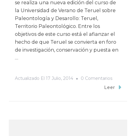
se realiza una nueva edición del curso de
la Universidad de Verano de Teruel sobre
Paleontología y Desarollo: Teruel,
Territorio Paleontológico. Entre los
objetivos de este curso está el afianzar el
hecho de que Teruel se convierta en foro
de investigación, conservación y puesta en
…
En
Actualizado El
17 Julio, 2014
0 Comentarios
Curso
Leer
De
Verano:
Teruel,
Territorio
Paleontoló