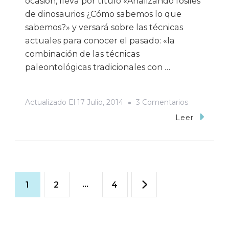
ocasión, lleva por título «Analizando fósiles
de dinosaurios ¿Cómo sabemos lo que
sabemos?» y versará sobre las técnicas
actuales para conocer el pasado: «la
combinación de las técnicas
paleontológicas tradicionales con …
En
Actualizado El
17 Julio, 2014
3 Comentarios
¿Cómo
Leer
Sabemos
Lo
Que
Navegación
Sabemos?
Página
Página
…
Página
1
2
4
Curso
de
De
Verano