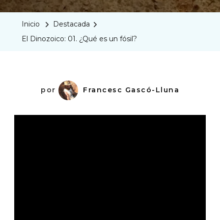
Dinozoi
01.
Inicio
Destacada
¿Qué
El Dinozoico: 01. ¿Qué es un fósil?
Es
Un
Fósil?
por
Francesc Gascó-Lluna