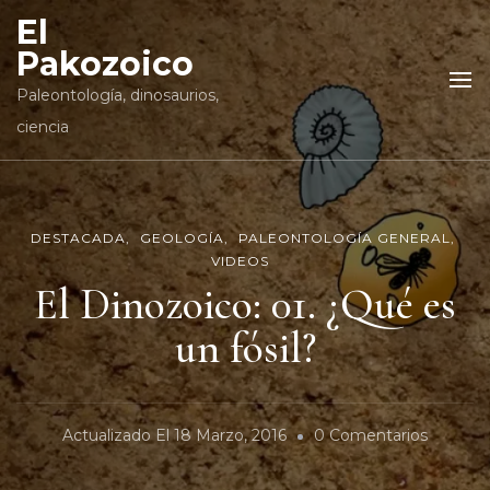
El
Pakozoico
Paleontología, dinosaurios,
ciencia
DESTACADA
GEOLOGÍA
PALEONTOLOGÍA GENERAL
VIDEOS
El Dinozoico: 01. ¿Qué es
un fósil?
En
Actualizado El
18 Marzo, 2016
0 Comentarios
El