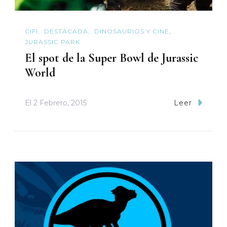
CIFI
DESTACADA
DINOSAURIOS Y CINE
JURASSIC PARK
El spot de la Super Bowl de Jurassic
World
El
2 Febrero, 2015
Leer