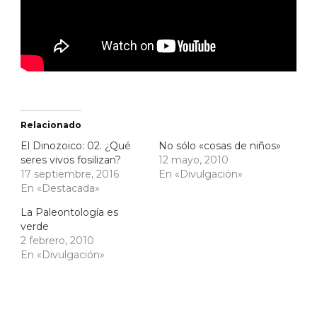
Relacionado
El Dinozoico: 02. ¿Qué
No sólo «cosas de niños»
seres vivos fosilizan?
12 mayo, 2010
17 septiembre, 2016
En «Divulgación»
En «Destacada»
La Paleontología es
verde
2 febrero, 2010
En «Divulgación»