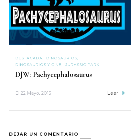
DESTACADA
DINOSAURIOS
DINOSAURIOS Y CINE
JURASSIC PARK
DJW: Pachycephalosaurus
El
22 Mayo, 2015
Leer
DEJAR UN COMENTARIO