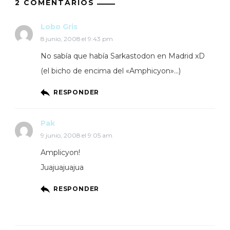
2 COMENTARIOS
Lobo Gris
8 junio, 2008 el 9:43 pm
No sabía que había Sarkastodon en Madrid xD
(el bicho de encima del «Amphicyon»…)
RESPONDER
Pak
9 junio, 2008 el 9:05 am
Amplicyon!
Juajuajuajua
RESPONDER