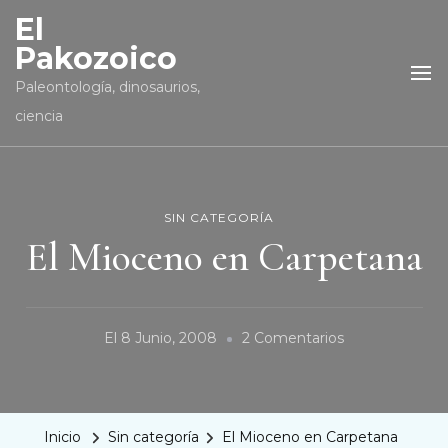
El
Pakozoico
Paleontología, dinosaurios,
ciencia
SIN CATEGORÍA
El Mioceno en Carpetana
En
El
8 Junio, 2008
2 Comentarios
El
Mioceno
En
Inicio
Sin categoría
El Mioceno en Carpetana