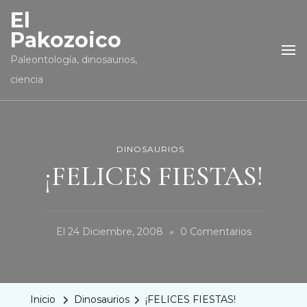
El
Pakozoico
Paleontología, dinosaurios,
ciencia
DINOSAURIOS
¡FELICES FIESTAS!
En
El
24 Diciembre, 2008
0 Comentarios
¡FELICES
FIESTAS!
Inicio
Dinosaurios
¡FELICES FIESTAS!