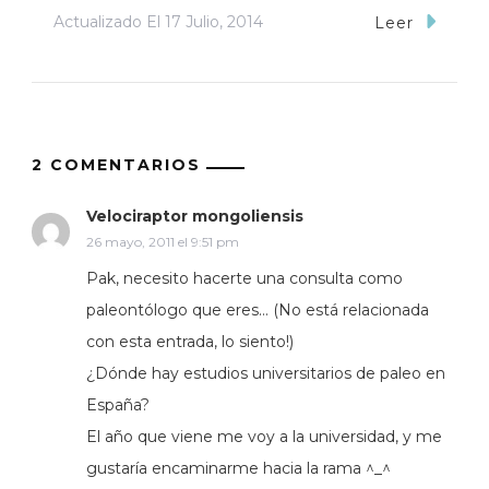
Actualizado El
17 Julio, 2014
Leer
2 COMENTARIOS
Velociraptor mongoliensis
26 mayo, 2011 el 9:51 pm
Pak, necesito hacerte una consulta como
paleontólogo que eres… (No está relacionada
con esta entrada, lo siento!)
¿Dónde hay estudios universitarios de paleo en
España?
El año que viene me voy a la universidad, y me
gustaría encaminarme hacia la rama ^_^