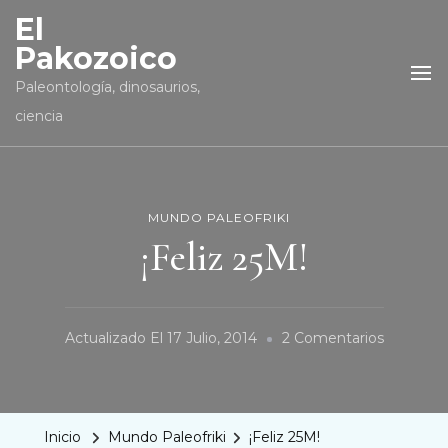
El
Pakozoico
Paleontología, dinosaurios,
ciencia
MUNDO PALEOFRIKI
¡Feliz 25M!
En
Actualizado El
17 Julio, 2014
2 Comentarios
¡Feliz
25M!
Inicio
Mundo Paleofriki
¡Feliz 25M!