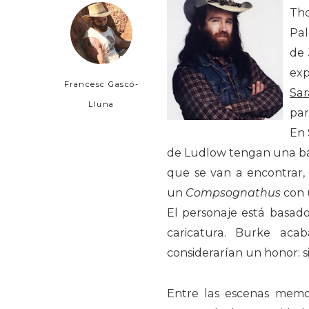
Th
Pal
de
exp
Francesc Gascó-
Sar
Lluna
pa
En 
de Ludlow tengan una bas
que se van a encontrar
un
Compsognathus
con
El personaje está basad
caricatura. Burke aca
considerarían un honor: 
Entre las escenas memor