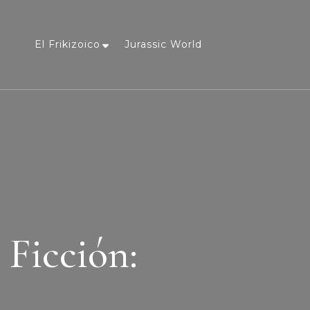
El Frikizoico
Jurassic World
a
 Ficción: