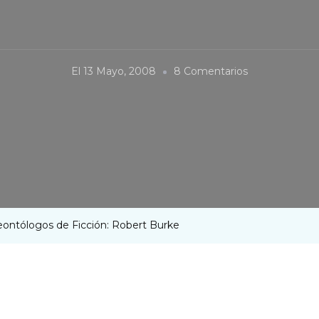
En
El
13 Mayo, 2008
8 Comentarios
Galería
De
Paleontólogo
De
Ficción:
Robert
Burke
leontólogos de Ficción: Robert Burke