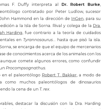
omas F. Duffy interpreta al
Dr. Robert Burke
,
eontólogo contratado por Peter Ludlow, sucesor
 John Hammond en la dirección de
InGen,
para su
edición a la Isla de Sorna. Rival y colega de la
Dra.
ah Harding
, fue contrario a la teoría de cuidados
rentales en
Tyrannosaurus
… hasta que pisó la isla.
Sorna, se encarga de que el equipo de mercenarios
e de conocimientos acerca de los animales con los
, aunque comete algunos errores, como confundir
 un
Procompsognathus
.
o en el paleontólogo
Robert T. Bakker
, a modo de
ba como muchos paleontólogos de dinosaurios
siendo la cena de un
T. rex
.
ables, destacar la discusión con la Dra. Harding