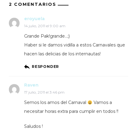
2 COMENTARIOS
eroyuela
14 julio, 2011 el 9:00 am
Grande Pak!grande…;)
Haber si le damos vidilla a estos Carnavales que
hacen las delicias de los internautas!
RESPONDER
Raven
17 julio, 2011 el 3:46 pm
Semos los amos del Carnaval
Vamos a
necesitar horas extra para cumplir en todos !!
Saludos !