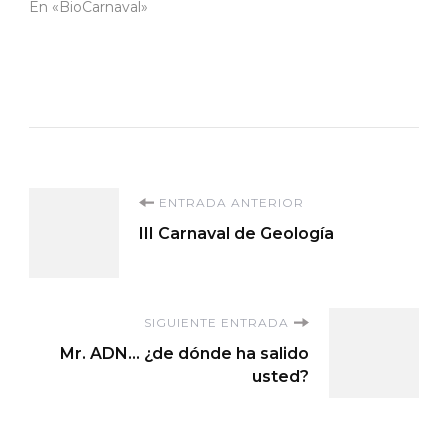
En «BioCarnaval»
Navegación
ENTRADA ANTERIOR
III Carnaval de Geología
de
entradas
SIGUIENTE ENTRADA
Mr. ADN… ¿de dónde ha salido
usted?