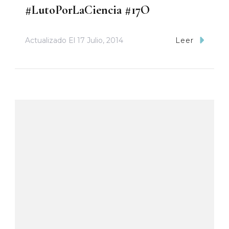
#LutoPorLaCiencia #17O
Actualizado El
17 Julio, 2014
Leer