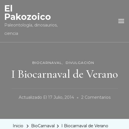
El
Pakozoico
Paleontología, dinosaurios,
ciencia
BIOCARNAVAL
DIVULGACIÓN
I Biocarnaval de Verano
En
Actualizado El
17 Julio, 2014
2 Comentarios
I
Biocarnav
De
Inicio
BioCarnaval
I Biocarnaval de Verano