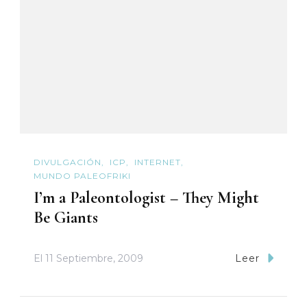
DIVULGACIÓN
ICP
INTERNET
MUNDO PALEOFRIKI
I’m a Paleontologist – They Might
Be Giants
El
11 Septiembre, 2009
Leer