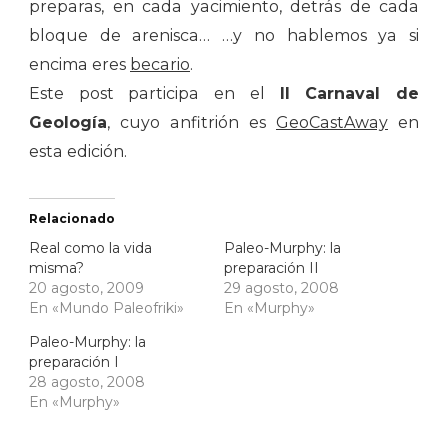
preparas, en cada yacimiento, detrás de cada
bloque de arenisca… …y no hablemos ya si
encima eres
becario
.
Este post participa en el
II Carnaval de
Geología
, cuyo anfitrión es
GeoCastAway
en
esta edición.
Relacionado
Real como la vida
Paleo-Murphy: la
misma?
preparación II
20 agosto, 2009
29 agosto, 2008
En «Mundo Paleofriki»
En «Murphy»
Paleo-Murphy: la
preparación I
28 agosto, 2008
En «Murphy»