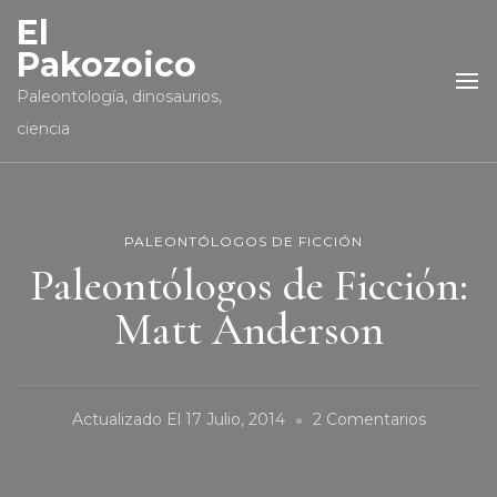
El
Pakozoico
Paleontología, dinosaurios,
ciencia
PALEONTÓLOGOS DE FICCIÓN
Paleontólogos de Ficción:
Matt Anderson
En
Actualizado El
17 Julio, 2014
2 Comentarios
Paleontó
De