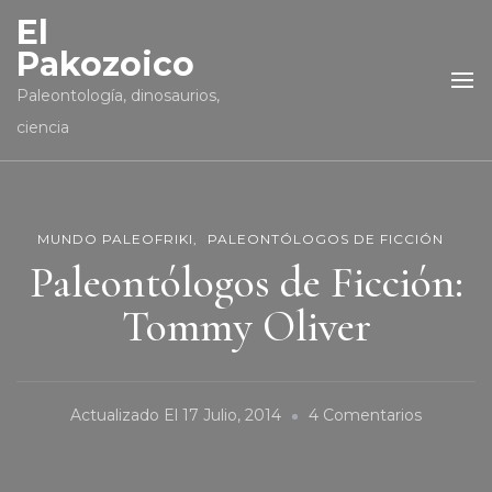
El
Pakozoico
Paleontología, dinosaurios,
ciencia
MUNDO PALEOFRIKI
PALEONTÓLOGOS DE FICCIÓN
Paleontólogos de Ficción:
Tommy Oliver
En
Actualizado El
17 Julio, 2014
4 Comentarios
Paleontó
De