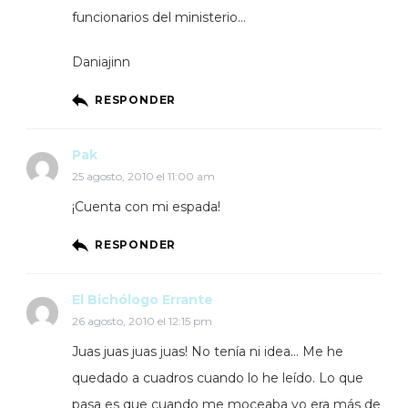
funcionarios del ministerio…
Daniajinn
RESPONDER
Pak
25 agosto, 2010 el 11:00 am
¡Cuenta con mi espada!
RESPONDER
El Bichólogo Errante
26 agosto, 2010 el 12:15 pm
Juas juas juas juas! No tenía ni idea… Me he
quedado a cuadros cuando lo he leído. Lo que
pasa es que cuando me moceaba yo era más de