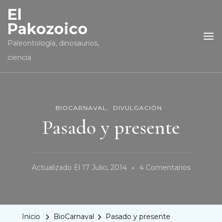
El
Pakozoico
Paleontología, dinosaurios,
ciencia
BIOCARNAVAL
DIVULGACIÓN
Pasado y presente
En
Actualizado El
17 Julio, 2014
4 Comentarios
Pasado
Y
Presente
Inicio
BioCarnaval
Pasado y presente