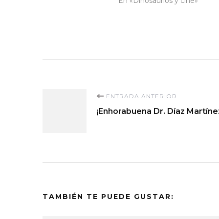
En «Dinosaurios y cine»
Navegación
ENTRADA ANTERIOR
¡Enhorabuena Dr. Díaz Martíne
de
entradas
TAMBIÉN TE PUEDE GUSTAR: