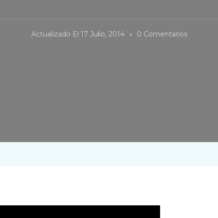
En
Actualizado El
17 Julio, 2014
0 Comentarios
Paseand
A
Mr.
T.
Rex