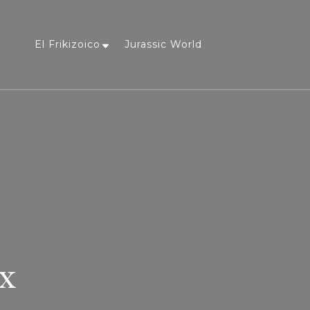
El Frikizoico
Jurassic World
a
x