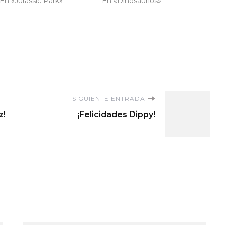
En «Jurassic Park»
En «Dinosaurios»
SIGUIENTE ENTRADA
z!
¡Felicidades Dippy!