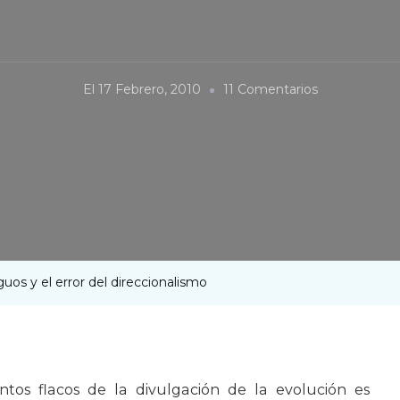
En
El
17 Febrero, 2010
11 Comentarios
Stargate,
Galáctica,
Los
Antiguos
Y
El
Error
iguos y el error del direccionalismo
Del
Direccionali
tos flacos de la divulgación de la evolución es