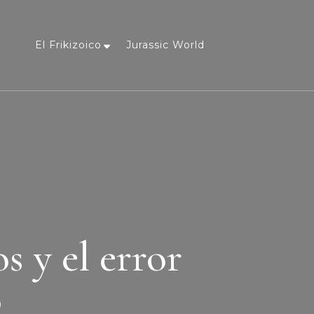
El Frikizoico
Jurassic World
a
s y el error
o