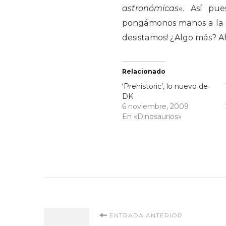
astronómicas
«. Así pue
pongámonos manos a la o
desistamos! ¿Algo más? Ah
Relacionado
‘Prehistoric’, lo nuevo de
DK
6 noviembre, 2009
En «Dinosaurios»
Navegación
ENTRADA ANTERIOR