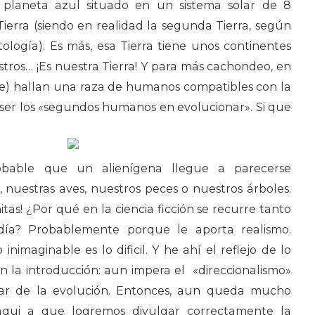
planeta azul situado en un sistema solar de 8
Tierra (siendo en realidad la segunda Tierra, según
mitología). Es más, esa Tierra tiene unos continentes
tros… ¡Es nuestra Tierra! Y para más cachondeo, en
ste) hallan una raza de humanos compatibles con la
 ser los «segundos humanos en evolucionar». Si que
obable que un alienígena llegue a parecerse
nuestras aves, nuestros peces o nuestros árboles.
initas! ¿Por qué en la ciencia ficción se recurre tanto
ía? Probablemente porque le aporta realismo.
inimaginable es lo dificil. Y he ahí el reflejo de lo
 la introducción: aun impera el «direccionalismo»
ar de la evolución. Entonces, aun queda mucho
aqui a que logremos divulgar correctamente la