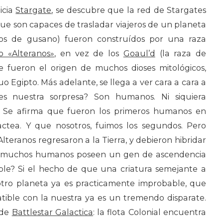
icia
Stargate
, se descubre que la red de Stargates
que son capaces de trasladar viajeros de un planeta
os de gusano) fueron construídos por una raza
o «Alteranos»
, en vez de los
Goaul’d
(la raza de
ue fueron el origen de muchos dioses mitológicos,
o Egipto. Más adelante, se llega a ver cara a cara a
 es nuestra sorpresa? Son humanos. Ni siquiera
 Se afirma que fueron los primeros humanos en
actea. Y que nosotros, fuimos los segundos. Pero
lteranos regresaron a la Tierra, y debieron hibridar
e muchos humanos poseen un gen de ascendencia
able? Si el hecho de que una criatura semejante a
otro planeta ya es practicamente improbable, que
tible con la nuestra ya es un tremendo disparate.
 de
Battlestar Galactica
: la flota Colonial encuentra