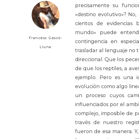
precisamente su funci
«destino evolutivo»? No
cientos de evidencias b
mundo» puede entender
Francesc Gascó-
contingencia en espec
Lluna
trasladar al lenguaje no t
direccional. Que los peces
de que los reptiles, a ave
ejemplo. Pero es una 
evolución como algo line
un proceso cuyos cami
influenciados por el ambi
complejo, imposible de p
través de nuestro regis
fueron de esa manera. Y