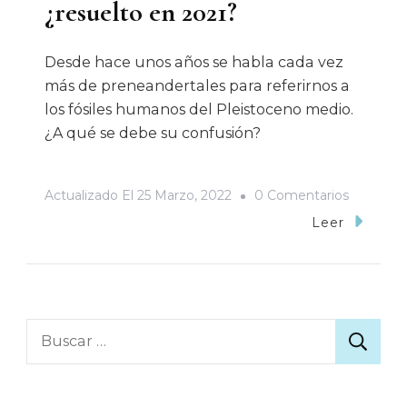
¿resuelto en 2021?
Desde hace unos años se habla cada vez
más de preneandertales para referirnos a
los fósiles humanos del Pleistoceno medio.
¿A qué se debe su confusión?
En
Actualizado El
25 Marzo, 2022
0 Comentarios
El
Leer
Enredo
De
Los
Humano
Buscar:
Del
Pleistoc
Medio