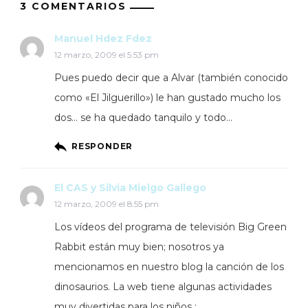
3 COMENTARIOS
Manuel Hdez Fdez
12 marzo, 2009 el 5:53 pm
Pues puedo decir que a Alvar (también conocido
como «El Jilguerillo») le han gustado mucho los
dos… se ha quedado tanquilo y todo…
RESPONDER
El CAS y Silvia Mielgo Gallego
12 marzo, 2009 el 8:55 pm
Los vídeos del programa de televisión Big Green
Rabbit están muy bien; nosotros ya
mencionamos en nuestro blog la canción de los
dinosaurios. La web tiene algunas actividades
muy divertidas para los niños :