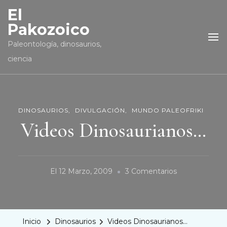
El
Pakozoico
Paleontología, dinosaurios,
ciencia
DINOSAURIOS
DIVULGACIÓN
MUNDO PALEOFRIKI
Videos Dinosaurianos…
En
El
12 Marzo, 2009
3 Comentarios
Videos
Dinosaurianos
Inicio
Dinosaurios
Videos Dinosaurianos…