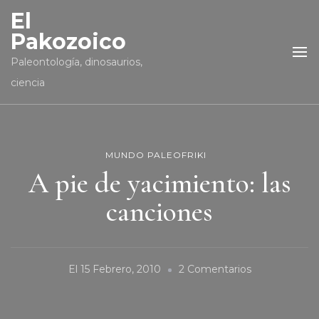
El
Pakozoico
Paleontología, dinosaurios,
ciencia
MUNDO PALEOFRIKI
A pie de yacimiento: las
canciones
En
El
15 Febrero, 2010
2 Comentarios
A
Pie