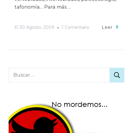
tafonomía… Para más …
En
El
30 Agosto, 2009
1 Comentario
Leer
SEPtiembre
De
Congresos…
Buscar: