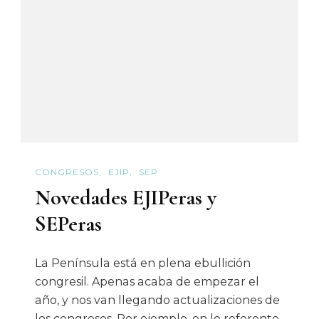
Jornada
De
Paleont
CONGRESOS
EJIP
SEP
Novedades EJIPeras y
SEPeras
La Península está en plena ebullición
congresil. Apenas acaba de empezar el
año, y nos van llegando actualizaciones de
los congresos. Por ejemplo, en lo referente