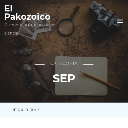
El
Pakozoico
Paleontología, dinosaurios,
ciencia
CATEGORÍA
SEP
Inicio
SEP