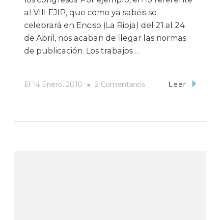
al VIII EJIP, que como ya sabéis se
celebrará en Enciso (La Rioja) del 21 al 24
de Abril, nos acaban de llegar las normas
de publicación. Los trabajos …
En
El
14 Enero, 2010
2 Comentarios
Leer
Novedades
EJIPeras
Y
SEPeras