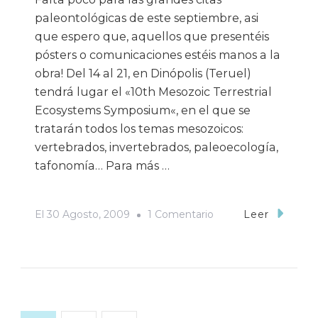
paleontológicas de este septiembre, asi
que espero que, aquellos que presentéis
pósters o comunicaciones estéis manos a la
obra! Del 14 al 21, en Dinópolis (Teruel)
tendrá lugar el «10th Mesozoic Terrestrial
Ecosystems Symposium«, en el que se
tratarán todos los temas mesozoicos:
vertebrados, invertebrados, paleoecología,
tafonomía… Para más …
En
El
30 Agosto, 2009
1 Comentario
Leer
SEPtiembre
De
Congresos…