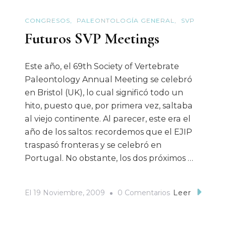
CONGRESOS
PALEONTOLOGÍA GENERAL
SVP
Futuros SVP Meetings
Este año, el 69th Society of Vertebrate
Paleontology Annual Meeting se celebró
en Bristol (UK), lo cual significó todo un
hito, puesto que, por primera vez, saltaba
al viejo continente. Al parecer, este era el
año de los saltos: recordemos que el EJIP
traspasó fronteras y se celebró en
Portugal. No obstante, los dos próximos …
En
El
19 Noviembre, 2009
0 Comentarios
Leer
Futuros
SVP