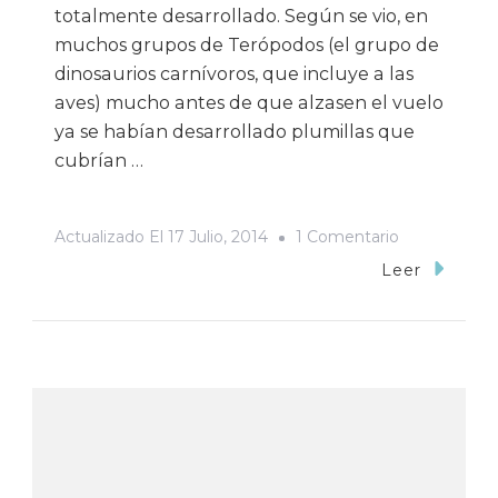
totalmente desarrollado. Según se vio, en
muchos grupos de Terópodos (el grupo de
dinosaurios carnívoros, que incluye a las
aves) mucho antes de que alzasen el vuelo
ya se habían desarrollado plumillas que
cubrían …
En
Actualizado El
17 Julio, 2014
1 Comentario
¡Plumas,
Leer
Plumas
Everywhere!