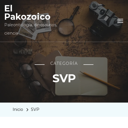
El
Pakozoico
Paleontología, dinosaurios,
ciencia
CATEGORÍA
SVP
Inicio
SVP