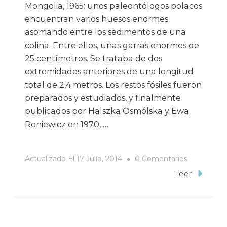
Mongolia, 1965: unos paleontólogos polacos
encuentran varios huesos enormes
asomando entre los sedimentos de una
colina. Entre ellos, unas garras enormes de
25 centímetros. Se trataba de dos
extremidades anteriores de una longitud
total de 2,4 metros. Los restos fósiles fueron
preparados y estudiados, y finalmente
publicados por Halszka Osmólska y Ewa
Roniewicz en 1970, …
En
Actualizado El
17 Julio, 2014
0 Comentarios
Manos
Leer
Terribles
Y
Misteriosa