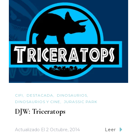
CIFI
DESTACADA
DINOSAURIOS
DINOSAURIOS Y CINE
JURASSIC PARK
DJW: Triceratops
Actualizado El
2 Octubre, 2014
Leer