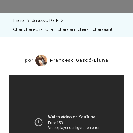
Chanchan
Charará
Inicio
Jurassic Park
Charán
Chanchan-chanchan, chararám charán charááán!
Charááán
por
Francesc Gascó-Lluna