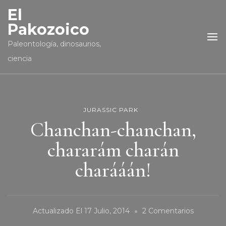
El
Pakozoico
Paleontología, dinosaurios,
ciencia
JURASSIC PARK
Chanchan-chanchan,
chararám charán
charááán!
En
Actualizado El
17 Julio, 2014
2 Comentarios
Chancha