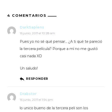
4 COMENTARIOS
DarkSapiens
16 junio, 2011 el 10:28 am
Pues yo no sé qué pensar… ¿A ti qué te pareció
la tercera película? Porque a mí no me gustó
casi nada XD
Un saludo!
RESPONDER
Drabstor
16 junio, 2011 el 1:54 pm
lo unico bueno de la tercera peli son los