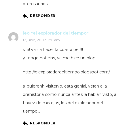
pterosaurios.
RESPONDER
leo "el explorador del tiempo"
17 junio, 2011 el 2:11 am
siiiii! van a hacer la cuarta peli!!!
y tengo noticias, ya me hice un blog:
http://elexploradordeltiempo.blogspot.com/
si quierenh visitenlo, esta genial, veran a la
prehistoria como nunca antes la habían visto, a
travez de mis ojos, los del explorador del
tiempo…
RESPONDER