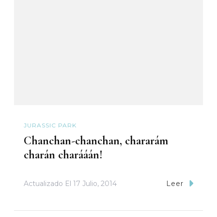
JURASSIC PARK
Chanchan-chanchan, chararám
charán charááán!
Actualizado El
17 Julio, 2014
Leer