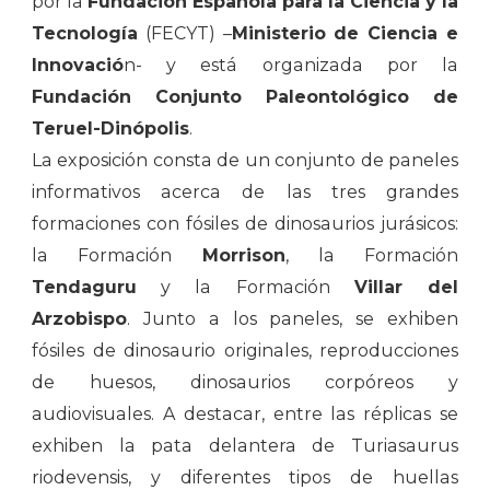
por la
Fundación Española para la Ciencia y la
Tecnología
(FECYT) –
Ministerio de Ciencia e
Innovació
n- y está organizada por la
Fundación Conjunto Paleontológico de
Teruel-Dinópolis
.
La exposición consta de un conjunto de paneles
informativos acerca de las tres grandes
formaciones con fósiles de dinosaurios jurásicos:
la Formación
Morrison
, la Formación
Tendaguru
y la Formación
Villar del
Arzobispo
. Junto a los paneles, se exhiben
fósiles de dinosaurio originales, reproducciones
de huesos, dinosaurios corpóreos y
audiovisuales. A destacar, entre las réplicas se
exhiben la pata delantera de Turiasaurus
riodevensis, y diferentes tipos de huellas