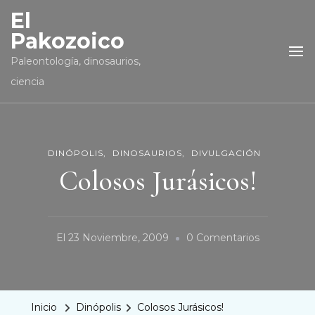
El
Pakozoico
Paleontología, dinosaurios,
ciencia
DINÓPOLIS
DINOSAURIOS
DIVULGACIÓN
Colosos Jurásicos!
En
El
23 Noviembre, 2009
0 Comentarios
Colosos
Jurásicos!
Inicio
Dinópolis
Colosos Jurásicos!