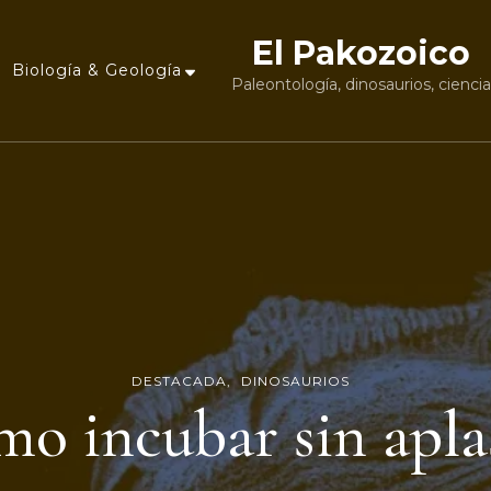
El Pakozoico
Biología & Geología
Paleontología, dinosaurios, cienci
DESTACADA
DINOSAURIOS
o incubar sin apla