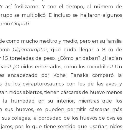
Y así fosilizaron. Y con el tiempo, el número de
rupo se multiplicó. E incluso se hallaron algunos
 como
Citipati
.
 de como mucho medtro y medio, pero en su familia
 como
Gigantoraptor
, que pudo llegar a 8 m de
 y 1,5 toneladas de peso. ¿Cómo anidaban? ¿Hacían
 aves? ¿O nidos enterrados, como los cocodrilos? Un
ores encabezado por Kohei Tanaka comparó la
 de los oviraptorosaurios con los de las aves y
usan nidos abiertos, tienen cáscaras de huevo menos
 la humedad en su interior, mientras que los
ran sus huevos, se pueden permitir cáscaras más
sus colegas, la porosidad de los huevos de ovis es
jaros, por lo que tiene sentido que usarían nidos