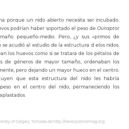
a porque un nido abierto necesita ser incubado.
uevos podrían haber soportado el peso de
Oviraptor
tamaño pequeño-medio. Pero, ¿y sus «primos de
se acudió al estudio de la estructura d elos nidos.
n los huevos como si se tratara de los pétalos de
dos de géneros de mayor tamaño, ordenaban los
mente, pero dejando un mayor hueco en el centro.
cluyen que esta estructura del nido les habría
 peso en el centro del nido, permaneciendo los
 aplastados.
versity of Calgary. Tomada de http://news.sciencemag.org