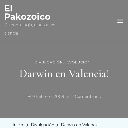
El
Pakozoico
Paleontología, dinosaurios,
ciencia
DIVULGACIÓN
EVOLUCIÓN
Darwin en Valencia!
En
El
9 Febrero, 2009
2 Comentarios
Darwin
En
Valencia!
Inicio
Divulgación
Darwin en Valencia!