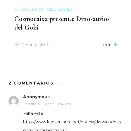
DINOSAURIOS
DIVULGACIÓN
Cosmocaixa presenta: Dinosaurios
del Gobi
El
27 Enero, 2010
Leer
2 COMENTARIOS
Anonymous
10 febrero, 2009 el 10:50 am
Falta este
http://www.kaosenlared.net/noticia/darwin-ideas-
dominantes-dominan