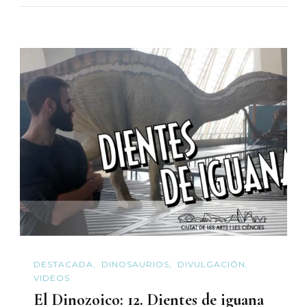
DESTACADA
DINOSAURIOS
DIVULGACIÓN
VIDEOS
El Dinozoico: 12. Dientes de iguana