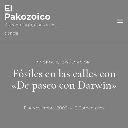
El
Pakozoico
Paleontología, dinosaurios,
ciencia
DINÓPOLIS
DIVULGACIÓN
Fósiles en las calles con
«De paseo con Darwin»
En
El
4 Noviembre, 2009
0 Comentarios
Fósiles
En