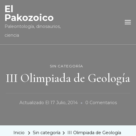
El
Pakozoico
Paleontología, dinosaurios,
ciencia
SIN CATEGORÍA
III Olimpiada de Geología
En
Actualizado El
17 Julio, 2014
0 Comentarios
III
Olimpiad
De
Inicio
Sin categoría
III Olimpiada de Geología