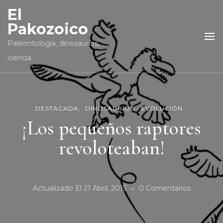
El
Pakozoico
Paleontología, dinosaurios,
ciencia
DESTACADA
DINOSAURIOS
EVOLUCIÓN
¡Los pequeños raptores
revoloteaban!
En
Actualizado El
21 Abril, 2015
0 Comentarios
¡Los
Pequeño