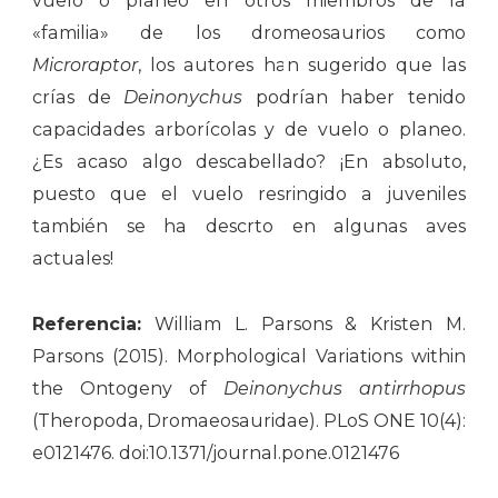
vuelo o planeo en otros miembros de la
«familia» de los dromeosaurios como
Microraptor
, los autores han sugerido que las
crías de
Deinonychus
podrían haber tenido
capacidades arborícolas y de vuelo o planeo.
¿Es acaso algo descabellado? ¡En absoluto,
puesto que el vuelo resringido a juveniles
también se ha descrto en algunas aves
actuales!
Referencia:
William L. Parsons & Kristen M.
Parsons (2015). Morphological Variations within
the Ontogeny of
Deinonychus antirrhopus
(Theropoda, Dromaeosauridae). PLoS ONE 10(4):
e0121476. doi:10.1371/journal.pone.0121476