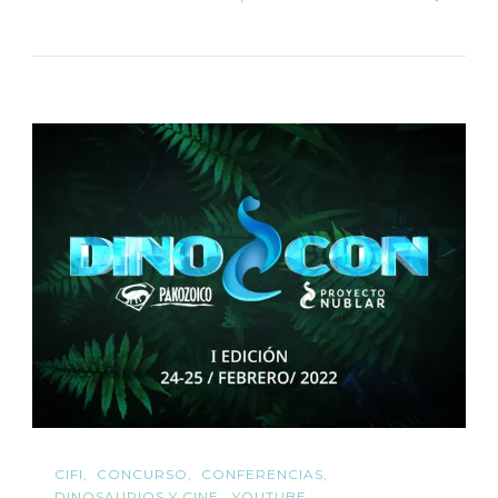
CIFI
CONCURSO
CONFERENCIAS
DINOSAURIOS Y CINE
YOUTUBE